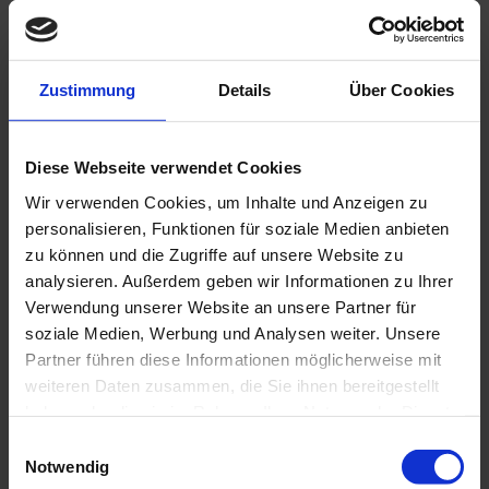
EINLEGEN, WERDEN WIR IHRE BETROFFENEN
PERSONENBEZOGENEN DATEN NICHT MEHR
VERARBEITEN, ES SEI DENN, WIR KÖNNEN ZWINGENDE
Zustimmung
Details
Über Cookies
SCHUTZWÜRDIGE GRÜNDE FÜR DIE VERARBEITUNG
NACHWEISEN, DIE IHRE INTERESSEN, RECHTE UND
Diese Webseite verwendet Cookies
FREIHEITEN ÜBERWIEGEN ODER DIE VERARBEITUNG
DIENT DER GELTENDMACHUNG, AUSÜBUNG ODER
Wir verwenden Cookies, um Inhalte und Anzeigen zu
personalisieren, Funktionen für soziale Medien anbieten
VERTEIDIGUNG VON RECHTSANSPRÜCHEN
zu können und die Zugriffe auf unsere Website zu
(WIDERSPRUCH NACH ART. 21 ABS. 1 DSGVO).
analysieren. Außerdem geben wir Informationen zu Ihrer
WERDEN IHRE PERSONENBEZOGENEN DATEN
Verwendung unserer Website an unsere Partner für
soziale Medien, Werbung und Analysen weiter. Unsere
VERARBEITET, UM DIREKTWERBUNG ZU BETREIBEN, SO
Partner führen diese Informationen möglicherweise mit
HABEN SIE DAS RECHT, JEDERZEIT WIDERSPRUCH
weiteren Daten zusammen, die Sie ihnen bereitgestellt
GEGEN DIE VERARBEITUNG SIE BETREFFENDER
haben oder die sie im Rahmen Ihrer Nutzung der Dienste
PERSONENBEZOGENER DATEN ZUM ZWECKE
gesammelt haben.
Einwilligungsauswahl
DERARTIGER WERBUNG EINZULEGEN; DIES GILT AUCH
Notwendig
FÜR DAS PROFILING, SOWEIT ES MIT SOLCHER